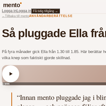
mento
Logga in
Logga in
Få tidig tillgång
→
←
Tillbaka till mento
ANVÄNDARBERÄTTELSE
Så pluggade Ella från 
På fyra månader gick Ella från 1.30 till 1.85. Här berättar
vilka knep som faktiskt gjorde skillnad.
4 MIN
“Innan mento pluggade jag i blin