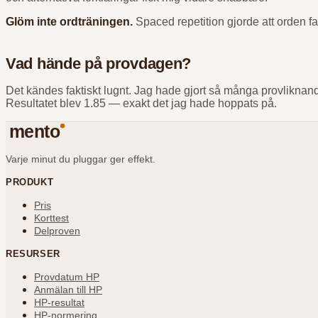
Glöm inte ordträningen.
Spaced repetition gjorde att orden fas
Vad hände på provdagen?
Det kändes faktiskt lugnt. Jag hade gjort så många provliknand
Resultatet blev 1.85 — exakt det jag hade hoppats på.
mento
Varje minut du pluggar ger effekt.
PRODUKT
Pris
Korttest
Delproven
RESURSER
Provdatum HP
Anmälan till HP
HP-resultat
HP-normering