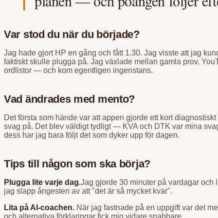
planen — och poängen följer eft
Var stod du när du började?
Jag hade gjort HP en gång och fått 1.30. Jag visste att jag k
faktiskt skulle plugga på. Jag växlade mellan gamla prov, 
ordlistor — och kom egentligen ingenstans.
Vad ändrades med mento?
Det första som hände var att appen gjorde ett kort diagnostisk
svag på. Det blev väldigt tydligt — KVA och DTK var mina sva
dess har jag bara följt det som dyker upp för dagen.
Tips till någon som ska börja?
Plugga lite varje dag.
Jag gjorde 30 minuter på vardagar och l
jag slapp ångesten av att "det är så mycket kvar".
Lita på AI-coachen.
När jag fastnade på en uppgift var det mer ef
och alternativa förklaringar fick mig vidare snabbare.