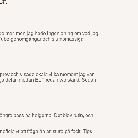
er.”
unde mer, men jag hade ingen aning om vad jag
YouTube-genomgångar och slumpmässiga
t prov och visade exakt vilka moment jag var
ga delar, medan ELF redan var starkt. Sedan
ängre pass på helgerna. Det blev rutin, och
fektivt att fråga än att stirra på facit. Tips