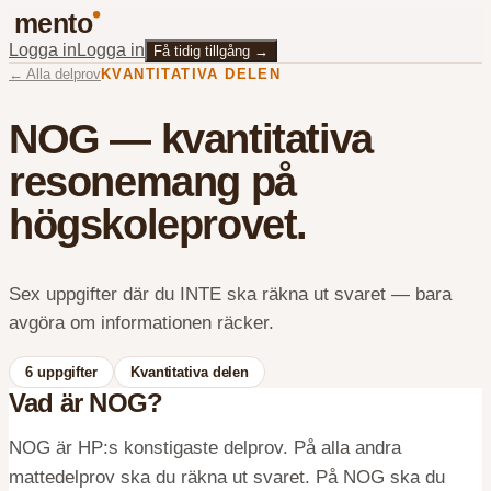
mento
Logga in
Logga in
Få tidig tillgång
→
←
Alla delprov
KVANTITATIVA DELEN
NOG — kvantitativa
resonemang på
högskoleprovet
.
Sex uppgifter där du INTE ska räkna ut svaret — bara
avgöra om informationen räcker.
6
uppgifter
Kvantitativa delen
Vad är
NOG
?
NOG är HP:s konstigaste delprov. På alla andra
mattedelprov ska du räkna ut svaret. På NOG ska du