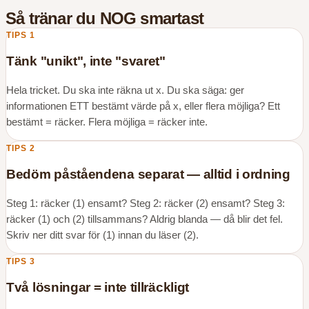
Så tränar du
NOG
smartast
TIPS
1
Tänk "unikt", inte "svaret"
Hela tricket. Du ska inte räkna ut x. Du ska säga: ger
informationen ETT bestämt värde på x, eller flera möjliga? Ett
bestämt = räcker. Flera möjliga = räcker inte.
TIPS
2
Bedöm påståendena separat — alltid i ordning
Steg 1: räcker (1) ensamt? Steg 2: räcker (2) ensamt? Steg 3:
räcker (1) och (2) tillsammans? Aldrig blanda — då blir det fel.
Skriv ner ditt svar för (1) innan du läser (2).
TIPS
3
Två lösningar = inte tillräckligt