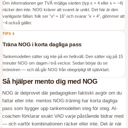
Om informationen ger TVÅ möjliga värden (typ x = 4 eller x = −4)
räcker den inte. NOG kräver att svaret är unikt. Det här är den
vanligaste fällan: folk ser "x² = 16" och svarar "x = 4", glömmer att
−4 också gäller.
TIPS
4
Träna NOG i korta dagliga pass
Tankemodellen sätter sig inte på en helkväll. Den sätter sig på 15
minuter NOG om dagen i två veckor. Sedan börjar du se
mönstren — och då går NOG från obegripligt till självklart.
Så hjälper mento dig med
NOG
NOG är delprovet där pedagogiken faktiskt avgör om du
fattar eller inte. mentos NOG-träning har korta dagliga
pass som bygger upp tankemodellen steg för steg. AI-
coachen förklarar exakt VAD varje påstående bidrar med
— och varför kombinationen räcker eller inte. Det är när