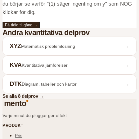
du börjar se varför "(1) säger ingenting om y" som NOG
klickar för dig.
Få tidig tillgång
→
Andra
kvantitativa
delprov
XYZ
→
Matematisk problemlösning
KVA
→
Kvantitativa jämförelser
DTK
→
Diagram, tabeller och kartor
Se alla 8 delprov
→
mento
Varje minut du pluggar ger effekt.
PRODUKT
Pris