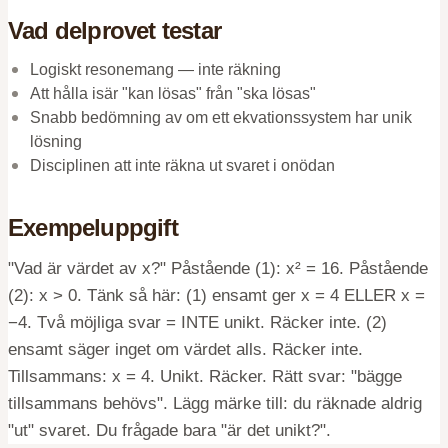
Vad delprovet testar
Logiskt resonemang — inte räkning
Att hålla isär "kan lösas" från "ska lösas"
Snabb bedömning av om ett ekvationssystem har unik
lösning
Disciplinen att inte räkna ut svaret i onödan
Exempeluppgift
"Vad är värdet av x?" Påstående (1): x² = 16. Påstående
(2): x > 0. Tänk så här: (1) ensamt ger x = 4 ELLER x =
−4. Två möjliga svar = INTE unikt. Räcker inte. (2)
ensamt säger inget om värdet alls. Räcker inte.
Tillsammans: x = 4. Unikt. Räcker. Rätt svar: "bägge
tillsammans behövs". Lägg märke till: du räknade aldrig
"ut" svaret. Du frågade bara "är det unikt?".