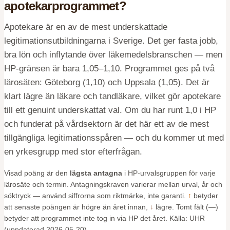
apotekarprogrammet
?
Apotekare är en av de mest underskattade
legitimationsutbildningarna i Sverige. Det ger fasta jobb,
bra lön och inflytande över läkemedelsbranschen — men
HP-gränsen är bara 1,05–1,10. Programmet ges på två
lärosäten: Göteborg (1,10) och Uppsala (1,05). Det är
klart lägre än läkare och tandläkare, vilket gör apotekare
till ett genuint underskattat val. Om du har runt 1,0 i HP
och funderat på vårdsektorn är det här ett av de mest
tillgängliga legitimationsspåren — och du kommer ut med
en yrkesgrupp med stor efterfrågan.
Visad poäng är den
lägsta antagna
i HP-urvalsgruppen för varje
lärosäte och termin. Antagningskraven varierar mellan urval, år och
söktryck — använd siffrorna som riktmärke, inte garanti.
↑
betyder
att senaste poängen är högre än året innan,
↓
lägre. Tomt fält (—)
betyder att programmet inte tog in via HP det året. Källa: UHR
(uppdaterad
2026-05-20
).