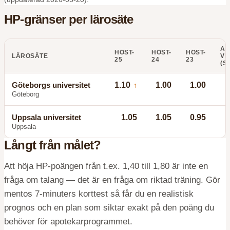
HP-gränser per lärosäte
AN
HÖST-
HÖST-
HÖST-
LÄROSÄTE
VI
25
24
23
(S
Göteborgs universitet
1.10
1.00
1.00
↑
Göteborg
Uppsala universitet
1.05
1.05
0.95
Uppsala
Långt från målet?
Att höja HP-poängen från t.ex. 1,40 till 1,80 är inte en
fråga om talang — det är en fråga om riktad träning. Gör
mentos 7-minuters korttest så får du en realistisk
prognos och en plan som siktar exakt på den poäng du
behöver för
apotekarprogrammet
.