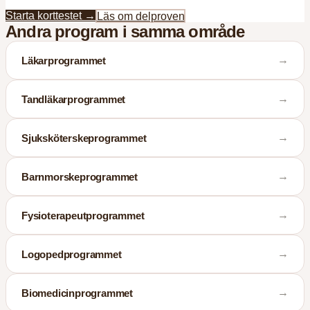
Starta korttestet →
Läs om delproven
Andra program i samma område
→
Läkarprogrammet
→
Tandläkarprogrammet
→
Sjuksköterskeprogrammet
→
Barnmorskeprogrammet
→
Fysioterapeutprogrammet
→
Logopedprogrammet
→
Biomedicinprogrammet