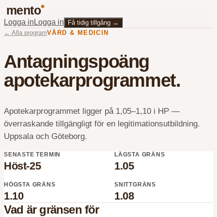
mento
Logga in
Logga in
Få tidig tillgång
→
←
Alla program
VÅRD & MEDICIN
Antagningspoäng
apotekarprogrammet
.
Apotekarprogrammet ligger på 1,05–1,10 i HP —
överraskande tillgängligt för en legitimationsutbildning.
Uppsala och Göteborg.
SENASTE TERMIN
LÄGSTA GRÄNS
Höst-25
1.05
HÖGSTA GRÄNS
SNITTGRÄNS
1.10
1.08
Vad är gränsen för